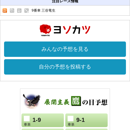
注目レース情報
9番車 三谷竜生
みんなの予想を見る
自分の予想を投稿する
1-9
9-1
車単
車単