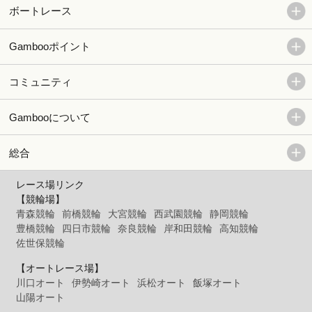
ボートレース
Gambooポイント
コミュニティ
Gambooについて
総合
レース場リンク
【競輪場】
青森競輪
前橋競輪
大宮競輪
西武園競輪
静岡競輪
豊橋競輪
四日市競輪
奈良競輪
岸和田競輪
高知競輪
佐世保競輪
【オートレース場】
川口オート
伊勢崎オート
浜松オート
飯塚オート
山陽オート