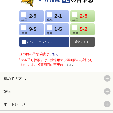
2-9
2-1
2-5
車単
車単
車単
9-5
1-5
5-2
車単
車単
車単
すべてチェックする
締切ました
虎の目の予想成績は
こちら
「マル乗り投票」は、競輪用新投票画面のみ対応し
ております。投票画面の変更は
こちら
初めての方へ
競輪
オートレース