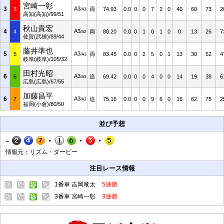
宮崎一彰
3
A3
3
両
74.93
0.0
0
0
7
2
0
40
60
73
2
/A3
高知(高知)/99/51
秋山貴宏
4
A3
4
両
80.20
0.0
0
1
0
1
0
0
13
26
7
/A2
佐賀(武雄)/89/44
藤井準也
5
A3
5
両
83.45
0.0
0
2
5
0
1
13
30
52
4
/A1
岐阜(岐阜)/105/32
田村光昭
6
A3
6
追
69.42
0.0
0
0
4
0
0
14
19
38
6
/A3
広島(広島)/67/55
加藤昌平
6
A3
7
追
75.16
0.0
0
0
9
6
0
16
62
75
2
/A3
福岡(小倉)/80/50
並び予想
←
情報元：リズム・ダービー
注目レース情報
1番車 吉岡竜太
5連勝
3番車 宮崎一彰
3連勝