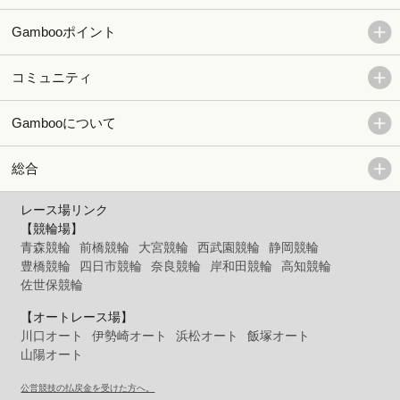
Gambooポイント
コミュニティ
Gambooについて
総合
レース場リンク
【競輪場】
青森競輪
前橋競輪
大宮競輪
西武園競輪
静岡競輪
豊橋競輪
四日市競輪
奈良競輪
岸和田競輪
高知競輪
佐世保競輪
【オートレース場】
川口オート
伊勢崎オート
浜松オート
飯塚オート
山陽オート
公営競技の払戻金を受けた方へ。