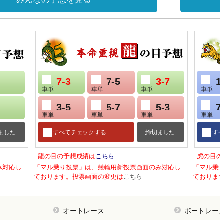
7-3
7-5
3-7
車単
車単
車単
車単
3-5
5-7
5-3
車単
車単
車単
車単
ました
すべてチェックする
締切ました
す
龍の目の予想成績は
こちら
虎の目
み対応し
「マル乗り投票」は、競輪用新投票画面のみ対応し
「マル乗
ております。投票画面の変更は
こちら
ておりま
オートレース
ボートレー