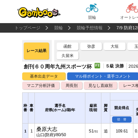
競輪
オートレ
トップページ
競輪
競輪予想情報
7/9 防府
函館
弥彦
大垣
レース結果
久留米
Ｓ級 決勝
創刊６０周年九州スポーツ杯
202
基本出走データ
マル得ポイント・選手コメント
マニア分析評価
周長別
見なし直線別
レース
枠
車
選手名
級班
脚
競走得点
番
番
府県(ホーム)/期/年
現/前
質
切 替
桑原大志
1
S1
追
109.61
0
1
/S1
山口(防府)/80/50