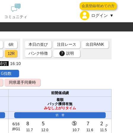
会員登録/初めての方
ログイン
コミュニティ
本日の並び
注目レース
出目RANK
6R
バンク特徴
?
説明
R
12R
T締切
16:10
G指数
同県選手同乗時
前開催成績
着順
バック獲得有無
みなし上がりタイム
切 替
⑤
8
5
7
2
6/16
ク
岸G1
11.7
12.0
10.7
11.6
11.5