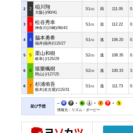
稲川翔
2
S1
両
111.05
0
2
/S2
大阪(-)/90/41
松谷秀幸
3
S1
追
112.22
0
3
/S1
神奈川(川崎)/96/43
脇本勇希
4
S1
逃
106.20
0
4
/S1
福井(福井)/115/27
栗山和樹
5
S2
逃
108.35
0
5
/S2
岐阜(-)/125/29
猿樂楓樹
6
S2
逃
100.33
3
6
/S2
岡山(-)/127/25
杉浦侑吾
7
S1
逃
111.73
0
6
/S1
栃木(名古屋)/115/31
←
並び予想
情報元：リズム・ダービー