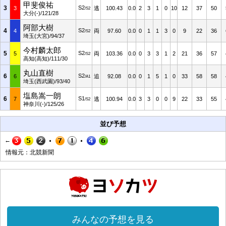
甲斐俊祐
3
S2
3
逃
100.43
0.0
2
3
1
0
10
12
37
50
/S2
大分(-)/121/28
阿部大樹
4
S2
4
両
97.60
0.0
0
1
1
3
0
9
22
36
/S2
埼玉(大宮)/94/37
今村麟太郎
5
S2
5
両
103.36
0.0
0
3
3
1
2
21
36
57
/S2
高知(高知)/111/30
丸山直樹
6
S2
6
追
92.08
0.0
0
1
5
1
0
33
58
58
/A1
埼玉(西武園)/93/40
塩島嵩一朗
6
S1
7
逃
100.94
0.0
3
3
0
0
9
22
33
55
/S2
神奈川(-)/125/26
並び予想
←
情報元：北競新聞
みんなの予想を見る