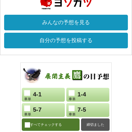
みんなの予想を見る
自分の予想を投稿する
4-1
1-4
車単
車単
5-7
7-5
車単
車単
すべてチェックする
締切ました