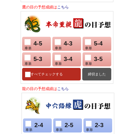
鷹の目の予想成績は
こちら
4-5
4-3
5-4
車単
車単
車単
5-3
3-4
3-5
車単
車単
車単
すべてチェックする
締切ました
龍の目の予想成績は
こちら
2-4
2-5
2-3
車単
車単
車単