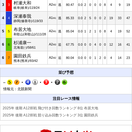
村瀬大和
3
A2
3
逃
80.47
0.0
2
0
0
0
8
4
9
19
/A2
岐阜(岐阜)/119/24
深瀬泰我
4
A1
4
逃
85.33
0.0
2
5
0
0
2
19
33
47
/A1
静岡(修善寺)/119/33
布居大地
5
A2
5
逃
85.04
0.0
1
2
1
0
8
4
19
52
/A1
和歌山(和歌山)/111/28
杉浦康一
6
A2
6
追
67.75
0.0
0
0
4
0
0
12
16
41
/A3
北海道(-)/58/61
園田鉄兵
6
A2
7
追
80.04
0.0
0
0
1
2
0
4
14
23
/A2
熊本(熊本)/93/42
並び予想
←
情報元：北競新聞
注目レース情報
2025年 後期 A12班戦 飛び付き回数ランキング 8位 布居大地
2025年 後期 A12班戦 競り込み回数ランキング 3位 園田鉄兵