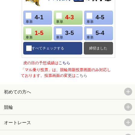
4-1
4-3
4-5
車単
車単
車単
1-5
3-5
5-4
車単
車単
車単
すべてチェックする
締切ました
虎の目の予想成績は
こちら
「マル乗り投票」は、競輪用新投票画面のみ対応し
ております。投票画面の変更は
こちら
初めての方へ
競輪
オートレース