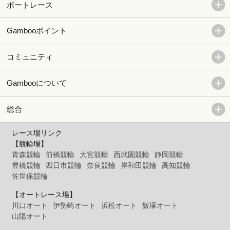
ボートレース
Gambooポイント
コミュニティ
Gambooについて
総合
レース場リンク
【競輪場】
青森競輪
前橋競輪
大宮競輪
西武園競輪
静岡競輪
豊橋競輪
四日市競輪
奈良競輪
岸和田競輪
高知競輪
佐世保競輪
【オートレース場】
川口オート
伊勢崎オート
浜松オート
飯塚オート
山陽オート