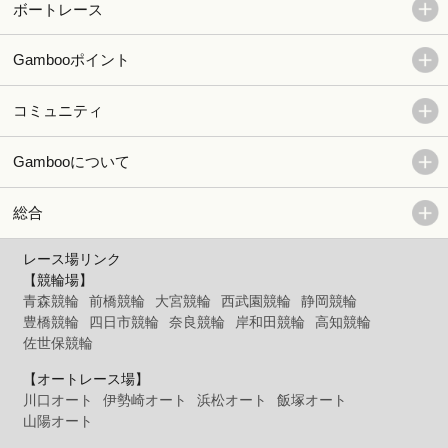
ボートレース
Gambooポイント
コミュニティ
Gambooについて
総合
レース場リンク
【競輪場】
青森競輪
前橋競輪
大宮競輪
西武園競輪
静岡競輪
豊橋競輪
四日市競輪
奈良競輪
岸和田競輪
高知競輪
佐世保競輪
【オートレース場】
川口オート
伊勢崎オート
浜松オート
飯塚オート
山陽オート