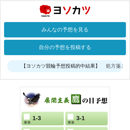
みんなの予想を見る
自分の予想を投稿する
【ヨソカツ競輪予想投稿的中結果】
処方箋２号 7
1-3
3-1
車単
車単