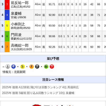
前反祐一郎
3
A1
3
追
91.71
0.0
0
0
6
3
0
19
42
66
3
/A1
広島(広島)/81/52
泉慶輔
4
A1
4
追
92.80
0.0
0
0
4
4
0
19
38
71
2
/S2
宮城(-)/99/36
小林則之
5
A1
5
両
93.50
0.0
0
2
4
1
0
25
58
75
2
/S2
静岡(静岡)/85/50
門田凌
6
A1
6
両
90.66
0.0
1
5
4
4
0
29
58
66
3
/A1
愛媛(松山)/111/32
高橋綜一郎
6
A1
7
逃
92.26
0.0
1
5
2
1
2
46
60
80
2
/A1
大分(別府)/119/29
並び予想
←
情報元：北競新聞
注目レース情報
2025年 後期 A12班戦 飛び付き回数ランキング 4位 馬場和広
2025年 後期 S級戦 競り込み回数ランキング 10位 泉慶輔