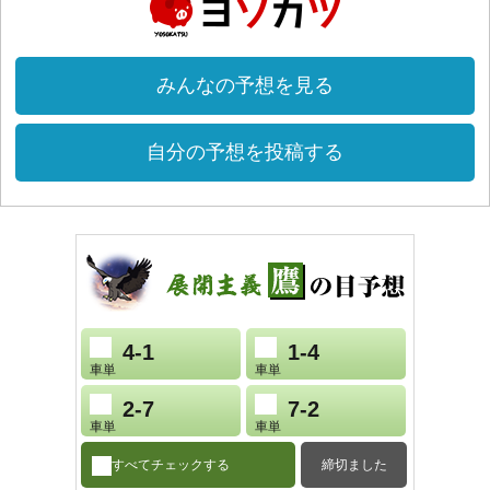
みんなの予想を見る
自分の予想を投稿する
4-1
1-4
車単
車単
2-7
7-2
車単
車単
すべてチェックする
締切ました