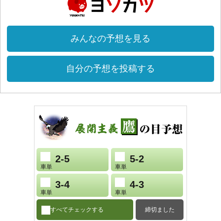
みんなの予想を見る
自分の予想を投稿する
2-5
5-2
車単
車単
3-4
4-3
車単
車単
すべてチェックする
締切ました