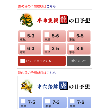
鷹の目の予想成績は
こちら
5-3
5-6
6-5
車単
車単
車単
6-3
3-5
3-6
車単
車単
車単
すべてチェックする
締切ました
龍の目の予想成績は
こちら
7-5
7-3
7-6
車単
車単
車単