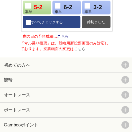
5-2
6-2
3-2
車単
車単
車単
すべてチェックする
締切ました
虎の目の予想成績は
こちら
「マル乗り投票」は、競輪用新投票画面のみ対応し
ております。投票画面の変更は
こちら
初めての方へ
競輪
オートレース
ボートレース
Gambooポイント