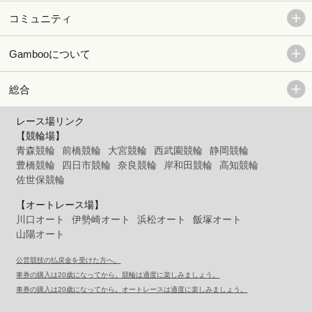
コミュニティ
Gambooについて
総合
レース場リンク
【競輪場】
青森競輪
前橋競輪
大宮競輪
西武園競輪
静岡競輪
豊橋競輪
四日市競輪
奈良競輪
岸和田競輪
高知競輪
佐世保競輪
【オートレース場】
川口オート
伊勢崎オート
浜松オート
飯塚オート
山陽オート
公営競技の払戻金を受けた方へ。
車券の購入は20歳になってから。競輪は適度に楽しみましょう。
車券の購入は20歳になってから。オートレースは適度に楽しみましょう。