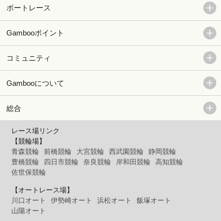
ボートレース
Gambooポイント
コミュニティ
Gambooについて
総合
レース場リンク
【競輪場】
青森競輪
前橋競輪
大宮競輪
西武園競輪
静岡競輪
豊橋競輪
四日市競輪
奈良競輪
岸和田競輪
高知競輪
佐世保競輪
【オートレース場】
川口オート
伊勢崎オート
浜松オート
飯塚オート
山陽オート