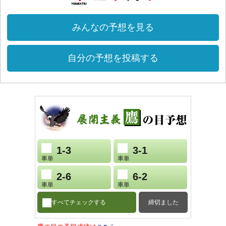
みんなの予想を見る
自分の予想を投稿する
1-3
3-1
車単
車単
2-6
6-2
車単
車単
すべてチェックする
締切ました