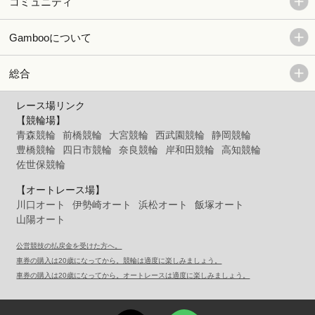
コミュニティ
Gambooについて
総合
レース場リンク
【競輪場】
青森競輪
前橋競輪
大宮競輪
西武園競輪
静岡競輪
豊橋競輪
四日市競輪
奈良競輪
岸和田競輪
高知競輪
佐世保競輪
【オートレース場】
川口オート
伊勢崎オート
浜松オート
飯塚オート
山陽オート
公営競技の払戻金を受けた方へ。
車券の購入は20歳になってから。競輪は適度に楽しみましょう。
車券の購入は20歳になってから。オートレースは適度に楽しみましょう。