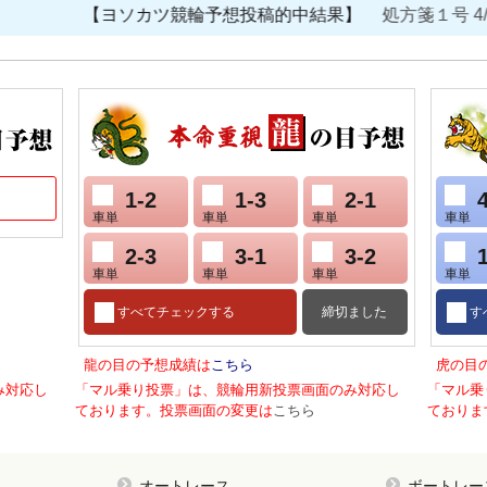
【ヨソカツ競輪予想投稿的中結果】
処方箋１号 4/9 
1-2
1-3
2-1
車単
車単
車単
車単
2-3
3-1
3-2
車単
車単
車単
車単
すべてチェックする
締切ました
す
龍の目の予想成績は
こちら
虎の目
み対応し
「マル乗り投票」は、競輪用新投票画面のみ対応し
「マル乗
ております。投票画面の変更は
こちら
ておりま
オートレース
ボートレー