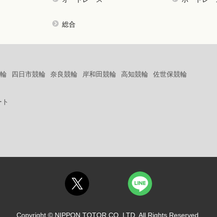
総合
輪
四日市競輪
奈良競輪
岸和田競輪
高知競輪
佐世保競輪
ート
Copyright © NIPPON TOTOR CO.,LTD. All Rights Reserved.