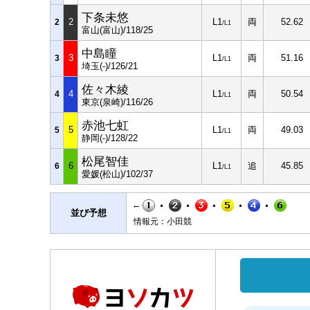
下条未悠
2
L1
両
52.62
2
/L1
富山(富山)/118/25
中島瞳
3
L1
両
51.16
3
/L1
埼玉(-)/126/21
佐々木綾
4
L1
両
50.54
4
/L1
東京(泉崎)/116/26
赤池七虹
5
L1
両
49.03
5
/L1
静岡(-)/128/22
松尾智佳
6
L1
追
45.85
6
/L1
愛媛(松山)/102/37
←
並び予想
情報元：小田競