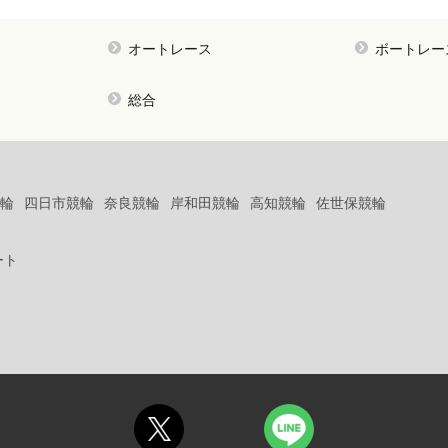
オートレース
ボートレー
総合
輪
四日市競輪
奈良競輪
岸和田競輪
高知競輪
佐世保競輪
ート