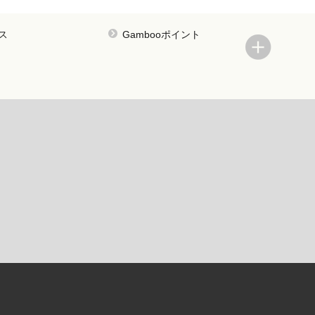
ス
Gambooポイント