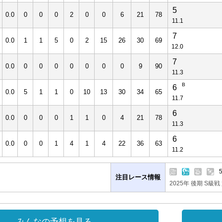
5
0.0
0
0
0
2
0
0
6
21
78
11.1
7
0.0
1
1
5
0
2
15
26
30
69
12.0
7
0.0
0
0
0
0
0
0
0
9
90
11.3
B
6
0.0
5
1
1
0
10
13
30
34
65
11.7
6
0.0
0
0
0
1
1
0
4
21
78
11.3
6
0.0
0
0
1
4
1
4
22
36
63
11.2
注目レース情報
2025年 後期 S
みんなの予想を見る