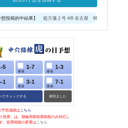
想投稿的中結果】
処方箋２号 4/8 名古屋 9R 的中合計 14,
1-5
1-7
1-3
車単
車単
5-1
3-1
7-1
車単
車単
べてチェックする
締切ました
の予想成績は
こちら
り投票」は、競輪用新投票画面のみ対応し
す。投票画面の変更は
こちら