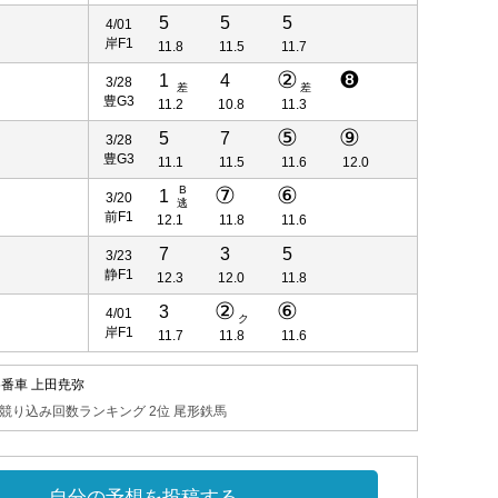
5
5
5
4/01
岸F1
11.8
11.5
11.7
②
❽
1
4
3/28
差
差
豊G3
11.2
10.8
11.3
⑤
⑨
5
7
3/28
豊G3
11.1
11.5
11.6
12.0
⑦
⑥
B
1
3/20
逃
前F1
12.1
11.8
11.6
7
3
5
3/23
静F1
12.3
12.0
11.8
②
⑥
3
4/01
ク
岸F1
11.7
11.8
11.6
5番車 上田尭弥
級戦 競り込み回数ランキング 2位 尾形鉄馬
自分の予想を投稿する