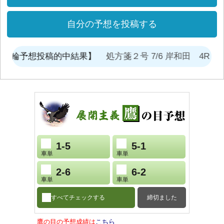
自分の予想を投稿する
競輪予想投稿的中結果】
処方箋２号 7/6 岸和田 4R 的中
1-5
5-1
車単
車単
2-6
6-2
車単
車単
すべてチェックする
締切ました
鷹の目の予想成績は
こちら