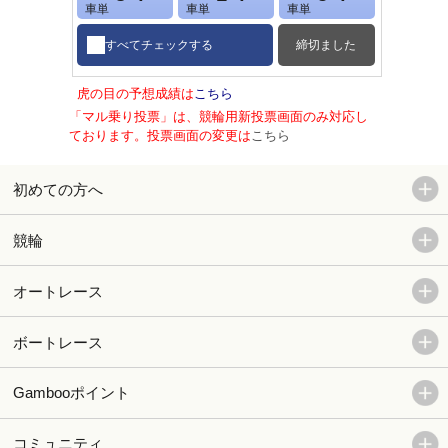
車単
車単
車単
すべてチェックする
締切ました
虎の目の予想成績は
こちら
「マル乗り投票」は、競輪用新投票画面のみ対応し
ております。投票画面の変更は
こちら
初めての方へ
競輪
オートレース
ボートレース
Gambooポイント
コミュニティ