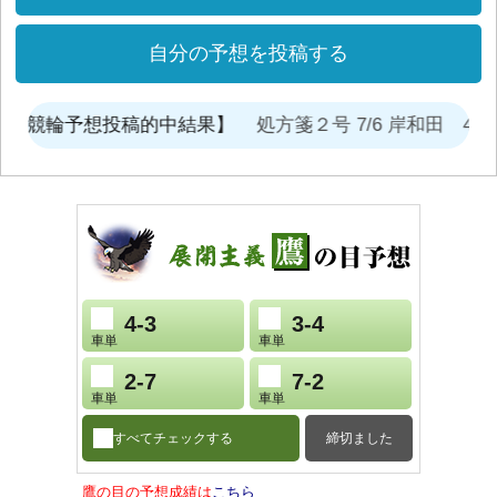
自分の予想を投稿する
ツ競輪予想投稿的中結果】
処方箋２号 7/6 岸和田 4R 
4-3
3-4
車単
車単
2-7
7-2
車単
車単
すべてチェックする
締切ました
鷹の目の予想成績は
こちら