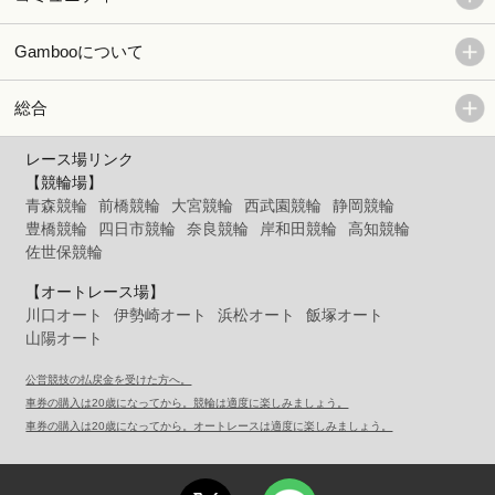
Gambooについて
総合
レース場リンク
【競輪場】
青森競輪
前橋競輪
大宮競輪
西武園競輪
静岡競輪
豊橋競輪
四日市競輪
奈良競輪
岸和田競輪
高知競輪
佐世保競輪
【オートレース場】
川口オート
伊勢崎オート
浜松オート
飯塚オート
山陽オート
公営競技の払戻金を受けた方へ。
車券の購入は20歳になってから。競輪は適度に楽しみましょう。
車券の購入は20歳になってから。オートレースは適度に楽しみましょう。