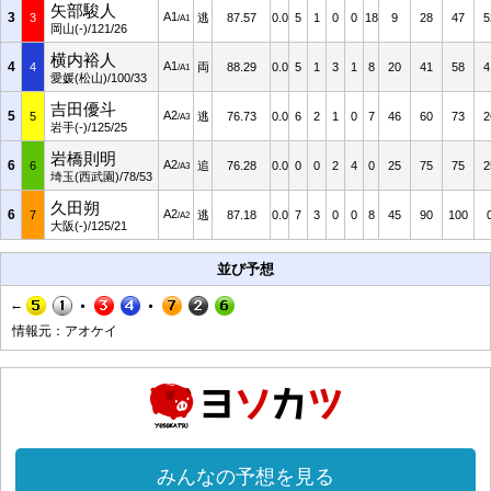
矢部駿人
3
A1
3
逃
87.57
0.0
5
1
0
0
18
9
28
47
5
/A1
岡山(-)/121/26
横内裕人
4
A1
4
両
88.29
0.0
5
1
3
1
8
20
41
58
4
/A1
愛媛(松山)/100/33
吉田優斗
5
A2
5
逃
76.73
0.0
6
2
1
0
7
46
60
73
2
/A3
岩手(-)/125/25
岩橋則明
6
A2
6
追
76.28
0.0
0
0
2
4
0
25
75
75
2
/A3
埼玉(西武園)/78/53
久田朔
6
A2
7
逃
87.18
0.0
7
3
0
0
8
45
90
100
/A2
大阪(-)/125/21
並び予想
←
情報元：アオケイ
みんなの予想を見る