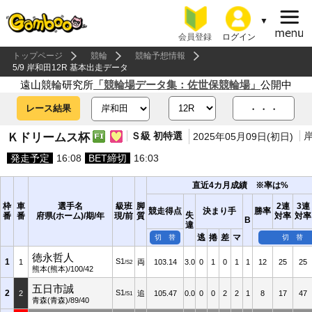
会員登録
ログイン
トップページ
競輪
競輪予想情報
5/9 岸和田12R 基本出走データ
遠山競輪研究所
「競輪場データ集：佐世保競輪場」
公開中
レース結果
・・・
Ｓ級 初特選
岸
Ｋドリームス杯
2025年05月09日(初日)
発走予定
16:08
BET締切
16:03
直近4カ月成績 ※率は%
枠
車
選手名
級班
脚
2連
3連
競走得点
決まり手
勝率
失
番
番
府県(ホーム)/期/年
現/前
質
対率
対率
B
違
逃
捲
差
マ
切 替
切 替
徳永哲人
1
S1
1
両
103.14
3.0
0
1
0
1
1
12
25
25
/S2
熊本(熊本)/100/42
五日市誠
2
S1
2
追
105.47
0.0
0
0
2
2
1
8
17
47
/S1
青森(青森)/89/40