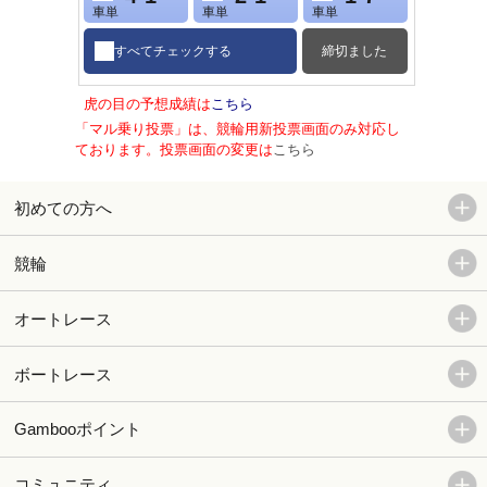
車単
車単
車単
すべてチェックする
締切ました
虎の目の予想成績は
こちら
「マル乗り投票」は、競輪用新投票画面のみ対応し
ております。投票画面の変更は
こちら
初めての方へ
競輪
オートレース
ボートレース
Gambooポイント
コミュニティ