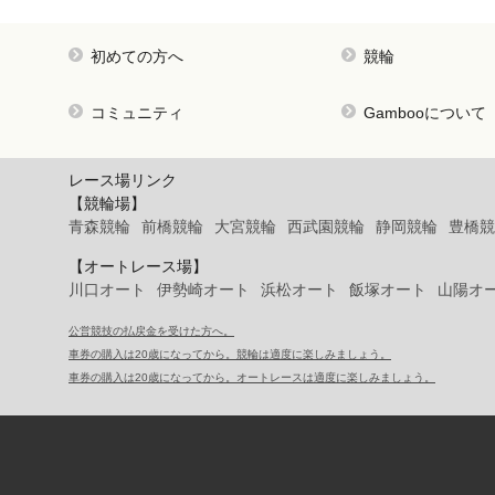
初めての方へ
競輪
コミュニティ
Gambooについて
レース場リンク
【競輪場】
青森競輪
前橋競輪
大宮競輪
西武園競輪
静岡競輪
豊橋競
【オートレース場】
川口オート
伊勢崎オート
浜松オート
飯塚オート
山陽オ
公営競技の払戻金を受けた方へ。
車券の購入は20歳になってから。競輪は適度に楽しみましょう。
車券の購入は20歳になってから。オートレースは適度に楽しみましょう。