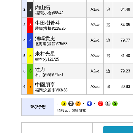
内山拓
2
A1
追
84.48
2
/A1
福岡(小倉)/88/42
牛田樹希斗
3
A2
逃
84.05
3
/A2
愛知(豊橋)/119/26
浦崎貴史
4
A2
追
79.77
4
/A2
北海道(函館)/75/53
米村光星
5
A2
逃
81.40
5
/A2
熊本(-)/121/25
辻力
6
A2
追
79.23
6
/A2
石川(内灘)/71/51
中園朋亨
7
A2
追
80.83
6
/A3
福岡(久留米)/93/38
←
並び予想
情報元：競輪研究