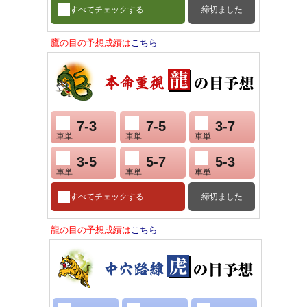
すべてチェックする
締切ました
鷹の目の予想成績は
こちら
7-3
7-5
3-7
車単
車単
車単
3-5
5-7
5-3
車単
車単
車単
すべてチェックする
締切ました
龍の目の予想成績は
こちら