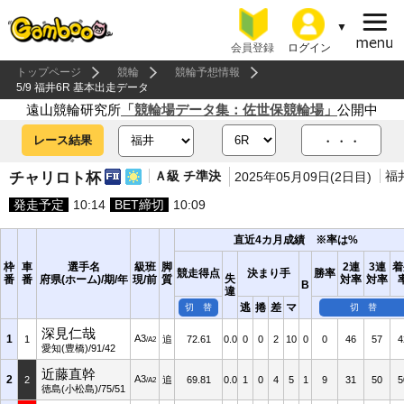
会員登録
ログイン
トップページ
競輪
競輪予想情報
5/9 福井6R 基本出走データ
遠山競輪研究所
「競輪場データ集：佐世保競輪場」
公開中
レース結果
・・・
Ａ級 チ準決
福井
チャリロト杯
2025年05月09日(2日目)
発走予定
10:14
BET締切
10:09
直近4カ月成績 ※率は%
枠
車
選手名
級班
脚
2連
3連
着
競走得点
決まり手
勝率
失
番
番
府県(ホーム)/期/年
現/前
質
対率
対率
B
違
逃
捲
差
マ
切 替
切 替
深見仁哉
1
A3
1
追
72.61
0.0
0
0
2
10
0
0
46
57
4
/A2
愛知(豊橋)/91/42
近藤直幹
2
A3
2
追
69.81
0.0
1
0
4
5
1
9
31
50
5
/A2
徳島(小松島)/75/51