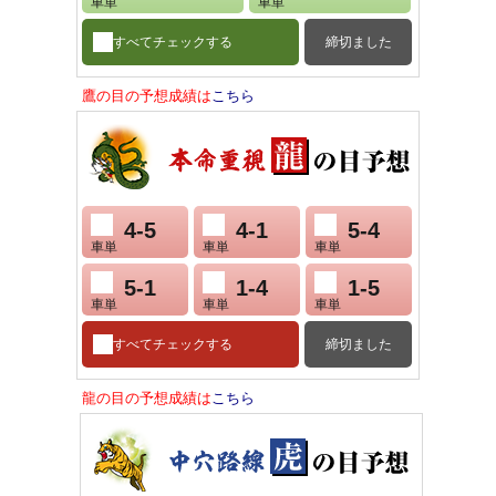
車単
車単
すべてチェックする
締切ました
鷹の目の予想成績は
こちら
4-5
4-1
5-4
車単
車単
車単
5-1
1-4
1-5
車単
車単
車単
すべてチェックする
締切ました
龍の目の予想成績は
こちら