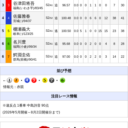
谷津田将吾
3
S2
3
追
96.57
0.0
0
0
1
1
0
0
7
30
/A1
福島(いわき平)/83/45
佐藤雅春
4
S2
4
追
100.48
0.0
0
0
6
6
0
12
38
41
/S2
宮城(-)/94/37
棚瀬義大
5
S2
5
逃
100.50
0.0
5
1
0
0
15
15
23
38
/A1
岐阜(-)/123/25
名川豊
6
S2
6
追
95.68
0.0
0
0
2
0
0
4
8
28
/A1
福岡(小倉)/99/34
鰐淵圭佑
6
S2
7
追
97.00
0.0
0
0
2
2
0
3
14
22
/S2
群馬(前橋)/90/41
並び予想
←
情報元：赤競
注目レース情報
※違反点 1番車 中島詩音 90点
(2026年5月開催～8月2日開催分まで)