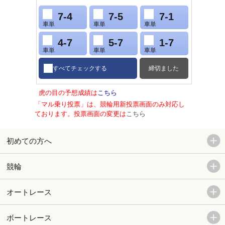
7-4
7-5
7-1
車単
車単
車単
4-7
5-7
1-7
車単
車単
車単
すべてチェックする
締切ました
虎の目の予想成績は
こちら
「マル乗り投票」は、競輪用新投票画面のみ対応し
ております。投票画面の変更は
こちら
初めての方へ
競輪
オートレース
ボートレース