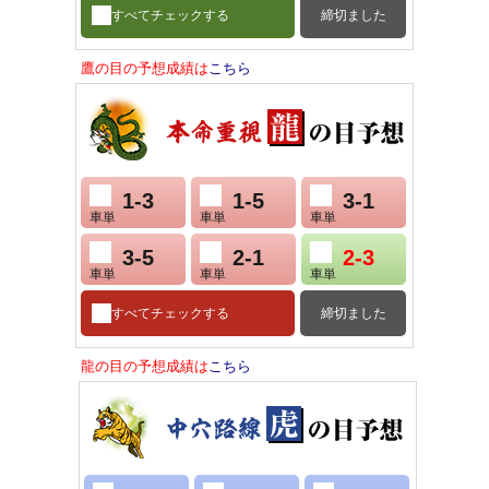
すべてチェックする
締切ました
鷹の目の予想成績は
こちら
1-3
1-5
3-1
車単
車単
車単
3-5
2-1
2-3
車単
車単
車単
すべてチェックする
締切ました
龍の目の予想成績は
こちら