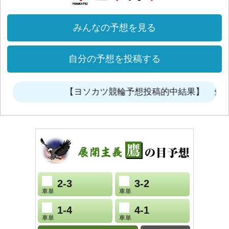
みんなの予想を見る
自分の予想を投稿する
【ヨソカツ競輪予想投稿的中結果】
処方
2-3
3-2
車単
車単
1-4
4-1
車単
車単