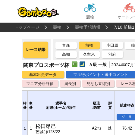
競輪
オートレ
トップページ
競輪
競輪予想情報
7/10 前
青森
前橋
小田原
レース結果
高知
久留米
別府
Ａ級 一般
関東プロスポーツ杯
2024年07月
基本出走データ
マル得ポイント・選手コメント
マニア分析評価
周長別
見なし直線別
レース
枠
車
選手名
級班
脚
競走得点
番
番
府県(ホーム)/期/年
現/前
質
切 替
松田昂己
1
A2
逃
76.42
1
/A3
茨城(-)/123/22