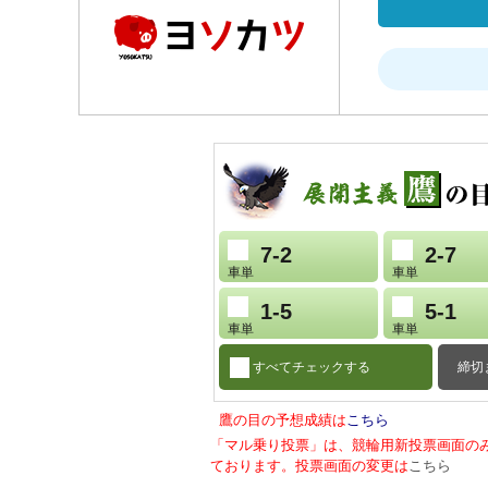
7-2
2-7
車単
車単
1-5
5-1
車単
車単
すべてチェックする
締切
鷹の目の予想成績は
こちら
「マル乗り投票」は、競輪用新投票画面の
ております。投票画面の変更は
こちら