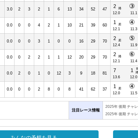
③
2
捲
3.0
2
3
2
1
6
13
34
52
47
12.0
11.1
④
1
差
0.0
0
0
4
2
1
10
21
39
60
12.1
11.3
⑤
2
差
0.0
0
0
3
1
0
0
16
29
70
12.4
11.9
⑥
2
捲
0.0
0
2
2
1
1
12
20
29
70
12.1
11.4
7
1
0.0
2
0
1
0
12
3
9
18
81
13.6
12.0
④
1
差
0.0
0
0
2
8
0
8
41
62
37
12.0
11.5
2025年 後期 チ
注目レース情報
2025年 後期 チ
みんなの予想を見る