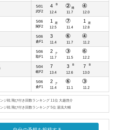
②
④
B
4
5/01
捲
武F2
12.4
11.7
12.0
⑦
1
1
5/06
差
差
閣F2
12.5
11.4
12.8
⑥
④
3
5/06
倉F1
11.4
11.7
11.2
③
⑥
2
5/06
ク
取F1
11.7
11.5
12.2
B
B
B
7
3
7
5/04
捲
岐F2
13.4
12.6
13.0
⑥
③
2
5/06
ク
倉F1
11.4
11.1
11.2
ャレンジ戦 飛び付き回数ランキング 11位 大越啓介
ャレンジ戦 飛び付き回数ランキング 5位 湯浅大輔
自分の予想を投稿する