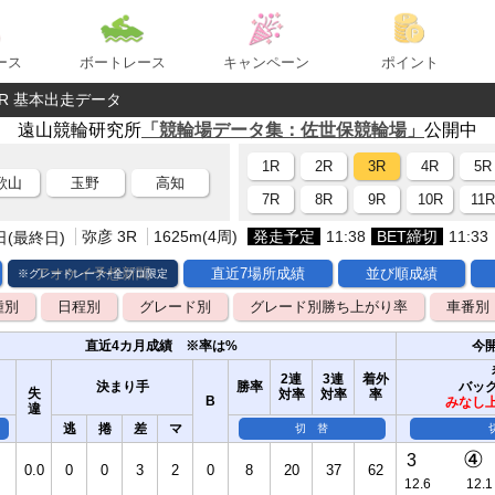
ース
ボートレース
キャンペーン
ポイント
彦3R 基本出走データ
遠山競輪研究所
「競輪場データ集：佐世保競輪場」
公開中
1R
2R
3R
4R
5R
歌山
玉野
高知
7R
8R
9R
10R
11
弥彦 3R
1625m(4周)
発走予定
11:38
BET締切
11:33
日(最終日)
アオケイ予想新聞
直近7場所成績
並び順成績
※グレードレース+全プロ限定
種別
日程別
グレード別
グレード別勝ち上がり率
車番別
直近4カ月成績 ※率は%
今
2連
3連
着外
決まり手
勝率
バッ
失
対率
対率
率
B
みなし
違
逃
捲
差
マ
切 替
④
3
0.0
0
0
3
2
0
8
20
37
62
12.6
12.1