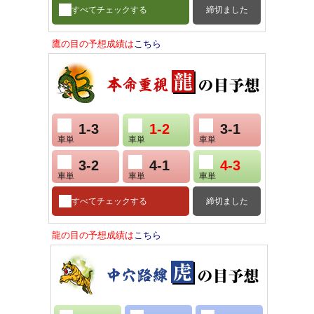
すべてチェックする
締切ました
鷹の目の予想成績は
こちら
1-3
1-2
3-1
車単
車単
車単
3-2
4-1
4-3
車単
車単
車単
すべてチェックする
締切ました
龍の目の予想成績は
こちら