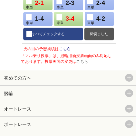
2-1
2-3
2-4
車単
車単
車単
1-4
3-4
4-2
車単
車単
車単
すべてチェックする
締切ました
虎の目の予想成績は
こちら
「マル乗り投票」は、競輪用新投票画面のみ対応し
ております。投票画面の変更は
こちら
初めての方へ
競輪
オートレース
ボートレース