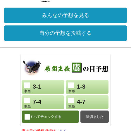
みんなの予想を見る
自分の予想を投稿する
3-1
1-3
車単
車単
7-4
4-7
車単
車単
すべてチェックする
締切ました
鷹の目の予想成績は
こちら