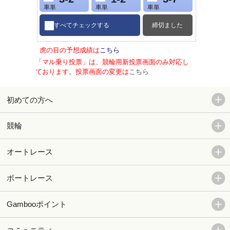
車単
車単
車単
すべてチェックする
締切ました
虎の目の予想成績は
こちら
「マル乗り投票」は、競輪用新投票画面のみ対応し
ております。投票画面の変更は
こちら
初めての方へ
競輪
オートレース
ボートレース
Gambooポイント