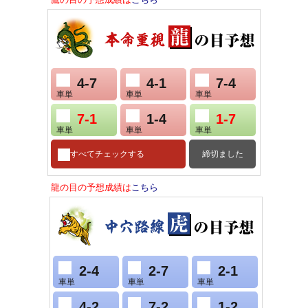
4-7
4-1
7-4
車単
車単
車単
7-1
1-4
1-7
車単
車単
車単
すべてチェックする
締切ました
龍の目の予想成績は
こちら
2-4
2-7
2-1
車単
車単
車単
4-2
7-2
1-2