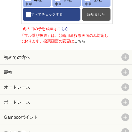
車単
車単
車単
すべてチェックする
締切ました
虎の目の予想成績は
こちら
「マル乗り投票」は、競輪用新投票画面のみ対応し
ております。投票画面の変更は
こちら
初めての方へ
競輪
オートレース
ボートレース
Gambooポイント