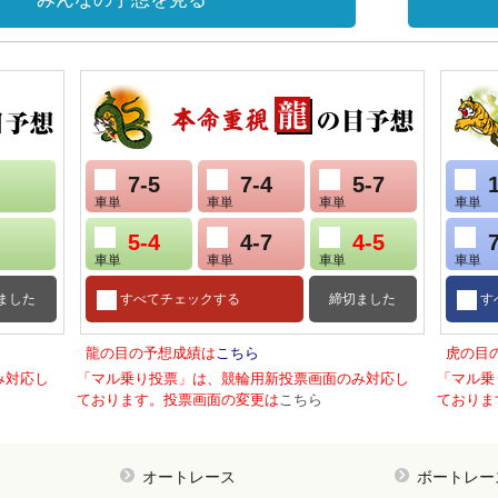
7-5
7-4
5-7
車単
車単
車単
車単
5-4
4-7
4-5
車単
車単
車単
車単
ました
すべてチェックする
締切ました
す
龍の目の予想成績は
こちら
虎の目
み対応し
「マル乗り投票」は、競輪用新投票画面のみ対応し
「マル乗
ております。投票画面の変更は
こちら
ておりま
オートレース
ボートレー