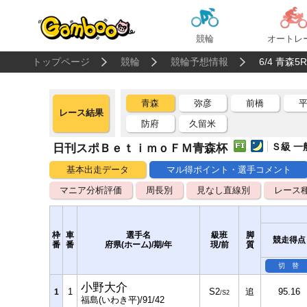
競輪
オートレ
トップページ
競輪
競輪予想情報
6/4 青森
青森
弥彦
前橋
レース結果
防府
久留米
Ｓ級 一
日刊スポＢｅｔｉｍｏＦＭ青森杯
基本出走データ
マル得ポイント・選手コメント
マニア分析評価
周長別
見なし直線別
レース
枠
車
選手名
級班
脚
競走得点
番
番
府県(ホーム)/期/年
現/前
質
切 替
小野大介
1
S2
追
95.16
1
/S2
福島(いわき平)/91/42