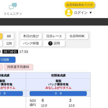
会員登録/初めての方
ログイン
コミュニティ
本日の並び
注目レース
出目RANK
6R
バンク特徴
?
説明
R
12R
8
BET締切
17:33
G指数
同県選手同乗時
開催成績
前開催成績
着順
着順
ク獲得有無
バック獲得有無
上がりタイム
みなし上がりタイム
切 替
切 替
6
3
5/23
函F1
12.0
12.0