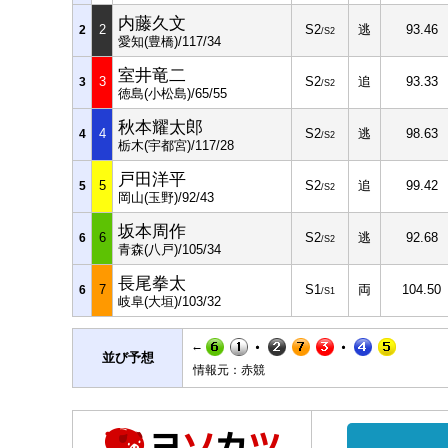
内藤久文
2
S2
逃
93.46
2
/S2
愛知(豊橋)/117/34
室井竜二
3
S2
追
93.33
3
/S2
徳島(小松島)/65/55
秋本耀太郎
4
S2
逃
98.63
4
/S2
栃木(宇都宮)/117/28
戸田洋平
5
S2
追
99.42
5
/S2
岡山(玉野)/92/43
坂本周作
6
S2
逃
92.68
6
/S2
青森(八戸)/105/34
長尾拳太
7
S1
両
104.50
6
/S1
岐阜(大垣)/103/32
←
並び予想
情報元：赤競