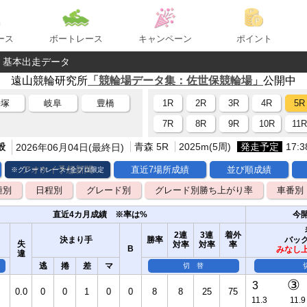
ース
ボートレース
キャンペーン
ポイント
5R 基本出走データ
遠山競輪研究所
「競輪場データ集：佐世保競輪場」
公開中
平塚
岐阜
豊橋
1R
2R
3R
4R
5R
7R
8R
9R
10R
11
般
青森 5R
2025m(5周)
発走予定
17:3
2026年06月04日(最終日)
アオケイ予想新聞
直近7場所成績
並び順成績
※グレードレース+全プロ限定
種別
日程別
グレード別
グレード別勝ち上がり率
車番別
直近4カ月成績 ※率は%
今
2連
3連
着外
決まり手
勝率
バッ
失
対率
対率
率
B
みなし
違
逃
捲
差
マ
切 替
③
3
0.0
0
0
1
0
0
8
8
25
75
11.3
11.9