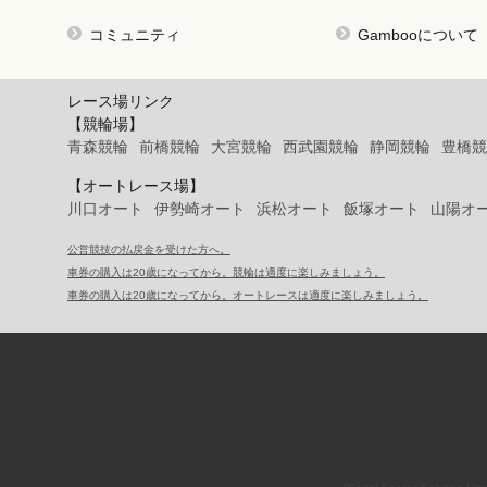
コミュニティ
Gambooについて
レース場リンク
【競輪場】
青森競輪
前橋競輪
大宮競輪
西武園競輪
静岡競輪
豊橋競
【オートレース場】
川口オート
伊勢崎オート
浜松オート
飯塚オート
山陽オ
公営競技の払戻金を受けた方へ。
車券の購入は20歳になってから。競輪は適度に楽しみましょう。
車券の購入は20歳になってから。オートレースは適度に楽しみましょう。