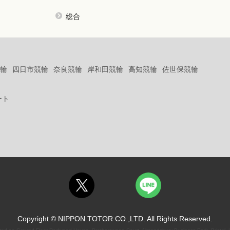
総合
輪
四日市競輪
奈良競輪
岸和田競輪
高知競輪
佐世保競輪
ート
Copyright © NIPPON TOTOR CO.,LTD. All Rights Reserved.