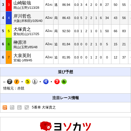
山崎駿哉
3
A1
3
逃
86.94
0.0
3
4
2
0
8
27
50
55
/A1
岡山(玉野)/113/28
岸川哲也
4
A2
4
両
86.43
0.0
5
2
2
1
6
34
43
56
/A2
大阪(岸和田)/105/40
犬塚貴之
5
A2
5
両
92.50
0.0
1
2
1
0
1
50
66
83
/A1
愛知(松山)/117/25
榊原洋
6
A2
6
追
81.84
0.0
0
0
2
1
0
5
15
21
/A1
岡山(玉野)/85/48
大泉英則
6
A2
7
追
81.95
0.0
0
0
1
2
0
0
12
37
/A3
宮城(-)/89/45
並び予想
←
情報元：赤競
注目レース情報
5番車 犬塚貴之