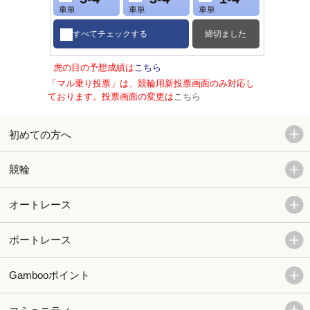
車単
車単
車単
すべてチェックする
締切ました
虎の目の予想成績は
こちら
「マル乗り投票」は、競輪用新投票画面のみ対応し
ております。投票画面の変更は
こちら
初めての方へ
競輪
オートレース
ボートレース
Gambooポイント