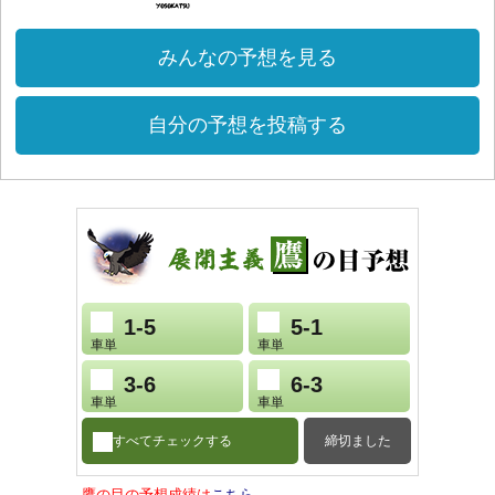
みんなの予想を見る
自分の予想を投稿する
1-5
5-1
車単
車単
3-6
6-3
車単
車単
すべてチェックする
締切ました
鷹の目の予想成績は
こちら