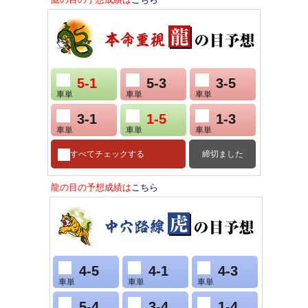
5-1
5-3
3-5
車単
車単
車単
3-1
1-5
1-3
車単
車単
車単
すべてチェックする
締切ました
龍の目の予想成績は
こちら
4-5
4-1
4-3
車単
車単
車単
5-4
3-4
1-4