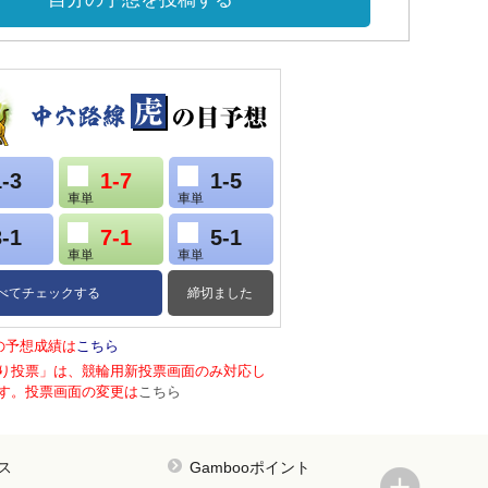
1-3
1-7
1-5
車単
車単
3-1
7-1
5-1
車単
車単
べてチェックする
締切ました
の予想成績は
こちら
り投票」は、競輪用新投票画面のみ対応し
す。投票画面の変更は
こちら
ス
Gambooポイント