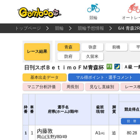
競輪
オートレ
トップページ
競輪
競輪予想情報
6/4 青森
青森
弥彦
前橋
レース結果
防府
久留米
Ａ級 一
日刊スポＢｅｔｉｍｏＦＭ青森杯
基本出走データ
マル得ポイント・選手コメント
マニア分析評価
周長別
見なし直線別
レース
枠
車
選手名
級班
脚
競走得点
番
番
府県(ホーム)/期/年
現/前
質
切 替
内藤敦
1
A1
追
80.28
1
/A1
岡山(玉野)/80/49