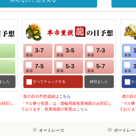
3-7
3-5
7-3
車単
車単
車単
車単
7-5
5-3
5-7
車単
車単
車単
車単
ました
すべてチェックする
締切ました
す
龍の目の予想成績は
こちら
虎の目
み対応し
「マル乗り投票」は、競輪用新投票画面のみ対応し
「マル乗
ております。投票画面の変更は
こちら
ておりま
オートレース
ボートレー