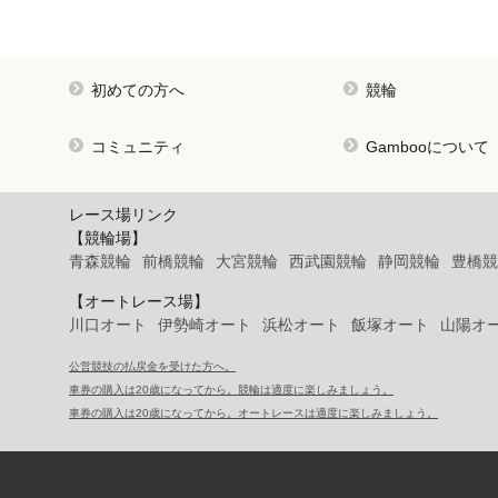
初めての方へ
競輪
コミュニティ
Gambooについて
レース場リンク
【競輪場】
青森競輪
前橋競輪
大宮競輪
西武園競輪
静岡競輪
豊橋競
【オートレース場】
川口オート
伊勢崎オート
浜松オート
飯塚オート
山陽オ
公営競技の払戻金を受けた方へ。
車券の購入は20歳になってから。競輪は適度に楽しみましょう。
車券の購入は20歳になってから。オートレースは適度に楽しみましょう。