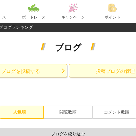
ース
ボートレース
キャンペーン
ポイント
ブログランキング
ブログ
ブログを
投稿する
投稿ブログ
の管理
人気順
閲覧数順
コメント数順
ブログを絞り込む