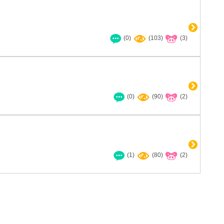
(0)
(103)
(3)
(0)
(90)
(2)
(1)
(80)
(2)