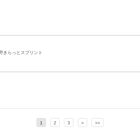
志野きらっとスプリント
1
2
3
>
>>