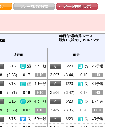
着/日付/場/走路/レース
競走T（試走T）/ST/ハンデ
成績
2走前
前走
6/15
湿
3R一般
6/20
良
2R予選
6
78
（3.65）
0.17
H10
3.597
（3.44）
0.15
H0
6/15
湿
4R一般
6/20
良
6R予選
6
78
（3.71）
0.19
H10
3.506
（3.42）
0.17
H0
6/15
湿
4R一般
6/20
良
1R予選
4
59
（3.66）
0.07
H10
3.489
（3.35）
0.26
H10
6/15
良
5R一般
6/20
良
4R予選
5