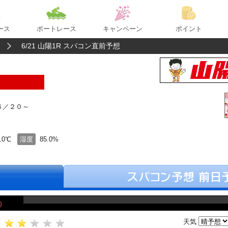
ース
ボートレース
キャンペーン
ポイント
6/21 山陽1R スパコン直前予想
６／２０～
.0℃
湿度
85.0%
）
！
天気