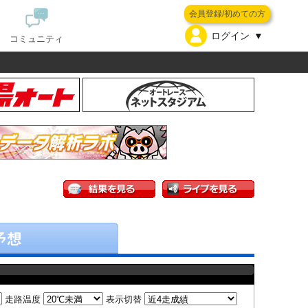
会員登録/初めての方
ログイン
コミュニティ
走路温度
表示切替