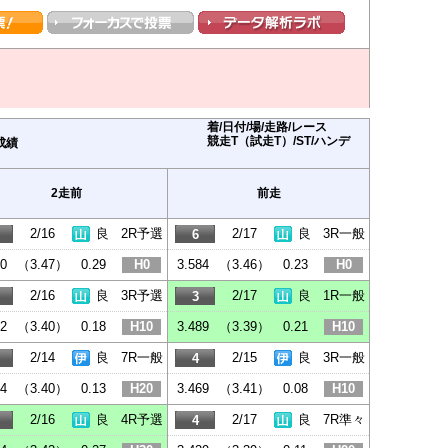
着/日付/場/走路/レース
競走T（試走T）/ST/ハンデ
成績
2走前
前走
2/16
良
2R予選
2/17
良
3R一般
6
00
（3.47）
0.29
H0
3.584
（3.46）
0.23
H0
2/16
良
3R予選
2/17
良
1R一般
3
92
（3.40）
0.18
H10
3.489
（3.39）
0.21
H10
2/14
良
7R一般
2/15
良
3R一般
4
84
（3.40）
0.13
H20
3.469
（3.41）
0.08
H10
2/16
良
4R予選
2/17
良
7R準々
4