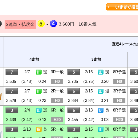
-
3,660円 10番人気
2連単・払戻金
直近4レースの
4走前
3走前
2/7
斑
3R一般
2/15
斑
8R予選
7
5
5
3.535
（3.48）
0.24
H0
3.735
（3.75）
0.20
H0
3.6
2/7
斑
2R一般
2/15
湿
3R予選
7
6
5
3.529
（3.43）
0.23
H0
3.884
（3.84）
0.21
H0
3.4
2/4
斑
6R一般
2/13
良
8R予選
3
6
5
3.439
（3.42）
0.13
H20
3.455
（3.42）
0.03
H20
3.4
2/13
良
5R一般
2/15
斑
8R予選
3
3
3