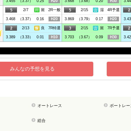
3.455
（3.37）
0.25
H20
3.668
（3.68）
0.20
H30
3.4
2/7
斑
2R一般
2/15
湿
4R予選
5
5
2
3.468
（3.37）
0.16
H20
3.869
（3.79）
0.17
H20
3.4
2/13
良
7R特選
2/15
斑
7R予選
2
3
2
3.389
（3.33）
0.01
H10
3.703
（3.67）
0.09
H30
3.4
みんなの予想を見る
オートレース
ボートレー
総合