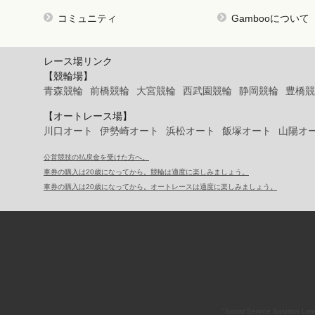
コミュニティ
Gambooについて
レース場リンク
【競輪場】
青森競輪
前橋競輪
大宮競輪
西武園競輪
静岡競輪
豊橋競
【オートレース場】
川口オート
伊勢崎オート
浜松オート
飯塚オート
山陽オ
公営競技の払戻金を受けた方へ。
車券の購入は20歳になってから。競輪は適度に楽しみましょう。
車券の購入は20歳になってから。オートレースは適度に楽しみましょう。
"Social Service Solution L