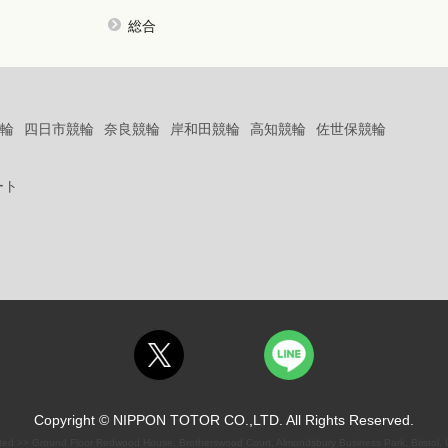
総合
輪
四日市競輪
奈良競輪
岸和田競輪
高知競輪
佐世保競輪
ート
Copyright © NIPPON TOTOR CO.,LTD. All Rights Reserved.
imited >> Ground Floor Redwood House, Brotherswood Court, Almondsbury Business Park, Bristol