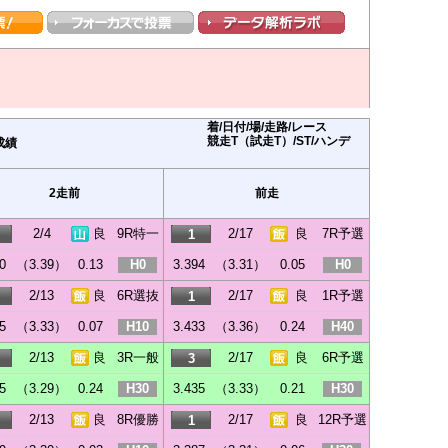
着/日付/場/走路/レース
競走T（試走T）/ST/ハンデ
成績
2走前
前走
2/4
良
9R特一
2/17
良
7R予選
1
0
（3.39）
0.13
H0
3.394
（3.31）
0.05
H0
2/13
良
6R選抜
2/17
良
1R予選
1
5
（3.33）
0.07
H10
3.433
（3.36）
0.24
H40
2/13
良
3R一般
2/17
良
6R予選
3
5
（3.29）
0.24
H30
3.435
（3.33）
0.21
H30
2/13
良
8R優勝
2/17
良
12R予選
1