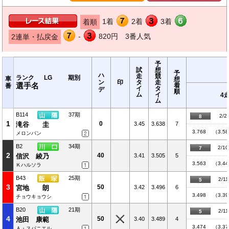
1着
2着
3着
着順
-
820円 3番人気
2連単・払戻金
予
試
想
予
ハ
走
競
ランク
LG
期別
車
想
ン
印
タ
走
選手名
着
番
イ
タ
デ
順
ム
イ
4
ム
B114
37期
2/2
8
1
0
滝谷 圭
3.45
3.638
7
3.768
（3.5
メロンパン
B2
34期
2/10
7
2
40
信沢 綾乃
3.41
3.505
5
3.563
（3.4
Ｋハルソラ
B43
25期
2/11
5
3
50
宮地 朗
3.42
3.496
6
3.498
（3.3
チョウキョウシ
B20
21期
2/11
5
4
50
池田 康範
3.40
3.489
4
3.474
（3.3
Ａ・スパニエル