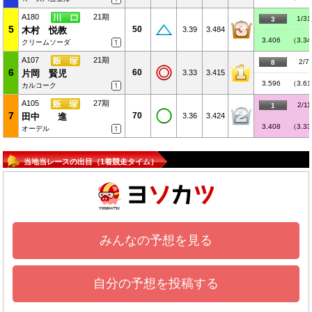
A180
21期
1/31
3
5
50
木村 悦教
3.39
3.484
3.406
（3.3
クリームソーダ
A107
21期
2/7
8
6
60
片岡 賢児
3.33
3.415
3.596
（3.6
カルコーク
A105
27期
2/11
1
7
70
田中 進
3.36
3.424
3.408
（3.3
オーデル
当地当レースの出目（1着競走タイム）
みんなの予想を見る
自分の予想を投稿する