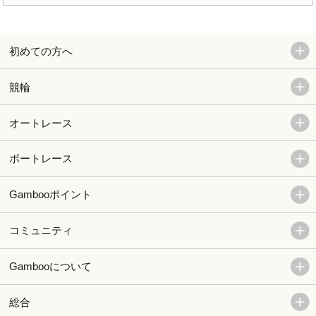
初めての方へ
競輪
オートレース
ボートレース
Gambooポイント
コミュニティ
Gambooについて
総合