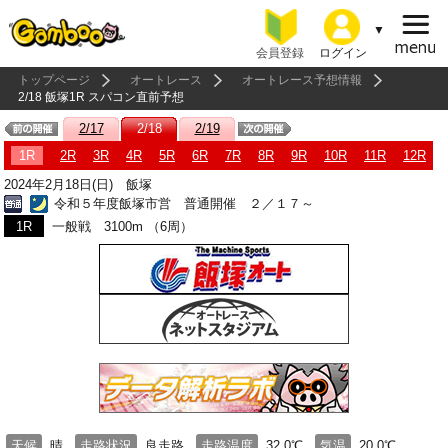
会員登録
ログイン
トップページ
オートレース
オートレース予想情報
2/18 飯塚1R スパコン直前予想
2/17
2/18
2/19
1R
2R
3R
4R
5R
6R
7R
8R
9R
10R
11R
12R
2024年2月18日(日) 飯塚
令和５年度飯塚市営 普通開催 ２／１７～
1R
一般戦 3100m （6周）
天候
晴
走路状況
良走路
走路温度
32.0℃
気温
20.0℃