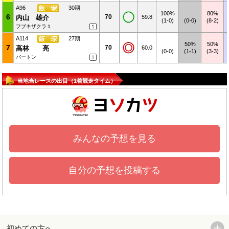
A96
30期
100%
80%
6
70
内山 雄介
59.8
(1-0)
(0-0)
(8-2)
フブキザクラ１
A114
27期
50%
50%
7
70
高林 亮
60.0
(0-0)
(1-1)
(3-3)
バートン
当地当レースの出目（1着競走タイム）
みんなの予想を見る
自分の予想を投稿する
初めての方へ