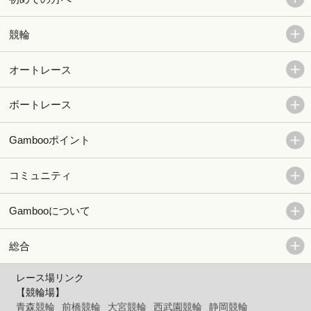
競輪
オートレース
ボートレース
Gambooポイント
コミュニティ
Gambooについて
総合
レース場リンク
【競輪場】
青森競輪
前橋競輪
大宮競輪
西武園競輪
静岡競輪