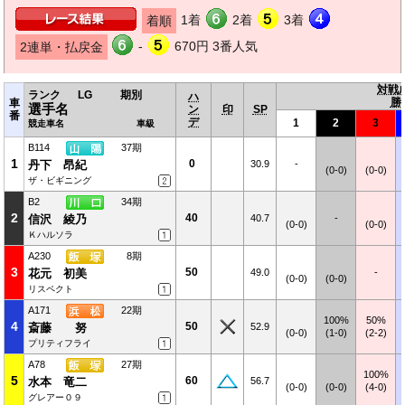
1着
2着
3着
着順
-
670円 3番人気
2連単・払戻金
対戦
ランク
LG
期別
ハ
勝
車
選手名
ン
印
SP
番
デ
1
2
3
競走車名
車級
B114
37期
1
0
丹下 昂紀
30.9
-
(0-0)
(0-0)
ザ・ビギニング
B2
34期
2
40
信沢 綾乃
40.7
-
(0-0)
(0-0)
Ｋハルソラ
A230
8期
3
50
花元 初美
49.0
-
(0-0)
(0-0)
リスペクト
A171
22期
100%
50%
4
50
斎藤 努
52.9
(0-0)
(1-0)
(2-2)
プリティフライ
A78
27期
100%
5
60
水本 竜二
56.7
(0-0)
(0-0)
(4-0)
グレアー０９