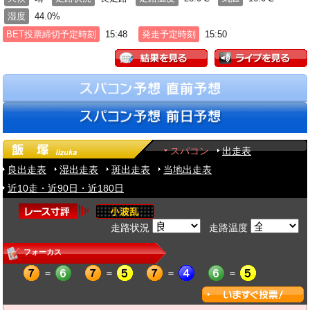
湿度
44.0%
BET投票締切予定時刻
15:48
発走予定時刻
15:50
スパコン
出走表
良出走表
湿出走表
斑出走表
当地出走表
近10走・近90日・近180日
走路状況
走路温度
フォーカス
＝
＝
＝
＝