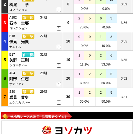
2
0
松尾 学
3.39
0.0%
0.0%
ゴブリンＨ３
A182
34期
2
5
0
3
3
0
石本 圭耶
3.36
70.0%
70.0%
コレクション
B18
27期
0
0
1
8
4
10
佳元 光義
3.35
0.0%
10.0%
ナエトル
B17
31期
1
0
2
6
5
10
矢野 正剛
3.35
11.1%
33.3%
シロマティー
A64
29期
1
2
2
5
6
20
阿部 仁志
3.32
30.0%
50.0%
サティアＶ
S30
29期
1
2
2
5
7
30
岩見 貴史
3.31
30.0%
50.0%
エクスカリパー
当地当レースの出目（1着競走タイム）