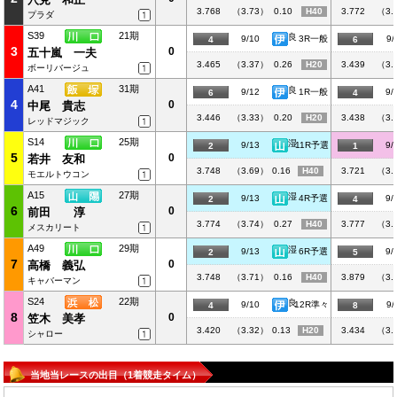
3.768
（3.73）
0.10
H40
3.772
（3.
プラダ
S39
21期
良
9/10
3R一般
9/
4
6
3
0
五十嵐 一夫
3.465
（3.37）
0.26
H20
3.439
（3.
ボーリバージュ
A41
31期
良
9/12
1R一般
9/
6
4
4
0
中尾 貴志
3.446
（3.33）
0.20
H20
3.438
（3.
レッドマジック
S14
25期
湿
9/13
11R予選
9/
2
1
5
0
若井 友和
3.748
（3.69）
0.16
H40
3.721
（3.
モエルトウコン
A15
27期
湿
9/13
4R予選
9/
2
4
6
0
前田 淳
3.774
（3.74）
0.27
H40
3.777
（3.
メスカリート
A49
29期
湿
9/13
6R予選
9/
2
5
7
0
高橋 義弘
3.748
（3.71）
0.16
H40
3.879
（3.
キャバーマン
S24
22期
良
9/10
12R準々
9/
4
8
8
0
笠木 美孝
3.420
（3.32）
0.13
H20
3.434
（3.
シャロー
当地当レースの出目（1着競走タイム）