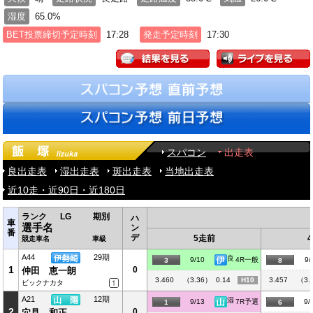
湿度
65.0%
BET投票締切予定時刻
17:28
発走予定時刻
17:30
スパコン
出走表
良出走表
湿出走表
斑出走表
当地出走表
近10走・近90日・近180日
ランク
LG
期別
ハ
車
選手名
ン
番
デ
5走前
競走車名
車級
A44
29期
良
9/10
4R一般
9/
3
8
1
0
仲田 恵一朗
3.460
（3.36）
0.14
H10
3.457
（3.
ビックナカタ
A21
12期
湿
9/13
7R予選
9/
1
6
2
0
穴見 和正