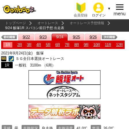
会員登録
ログイン
トップページ
オートレース
オートレース予想情報
9/24 飯塚1R スパコン前日予想 出走表
9/22
9/23
9/24
9/25
9/26
1R
2R
3R
4R
5R
6R
7R
8R
9R
10R
11R
12R
2021年9月24日(金) 飯塚
ＳＧ全日本選抜オートレース
1R
一般戦 3100m （6周）
天候
曇
走路状況
良走路
走路温度
41.0℃
気温
26.0℃