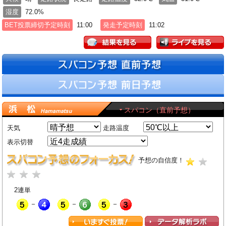
湿度
72.0%
BET投票締切予定時刻
11:00
発走予定時刻
11:02
スパコン（直前予想）
天気
走路温度
表示切替
予想の自信度！
2連単
－
－
－