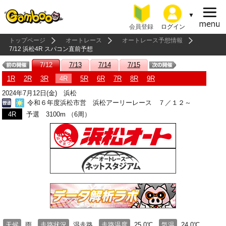
会員登録
ログイン
トップページ
オートレース
オートレース予想情報
7/12 浜松4R スパコン直前予想
7/12
7/13
7/14
7/15
1R
2R
3R
4R
5R
6R
7R
8R
9R
2024年7月12日(金) 浜松
令和６年度浜松市営 浜松アーリーレース ７／１２～
4R
予選 3100m （6周）
天候
雨
走路状況
湿走路
走路温度
25.0℃
気温
24.0℃