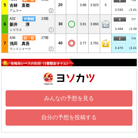
7/4
5
5
20
吉林 直都
3.88
3.923
5
3.530
（3.41
アムラー
A32
23期
7/7
8
6
30
新井 淳
3.81
3.860
3.484
（3.39
シリウス
A36
27期
7/4
2
7
40
浅田 真吾
3.77
3.791
3.470
（3.41
ランドシャーク
当地当レースの出目（1着競走タイム）
みんなの予想を見る
自分の予想を投稿する