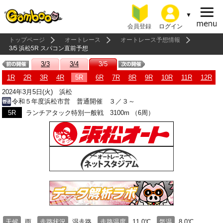
会員登録
ログイン
トップページ
オートレース
オートレース予想情報
3/5 浜松5R スパコン直前予想
3/3
3/4
3/5
1R
2R
3R
4R
5R
6R
7R
8R
9R
10R
11R
12R
2024年3月5日(火) 浜松
令和５年度浜松市営 普通開催 ３／３～
5R
ランチアタック特別一般戦 3100m （6周）
天候
雨
走路状況
湿走路
走路温度
11.0℃
気温
8.0℃