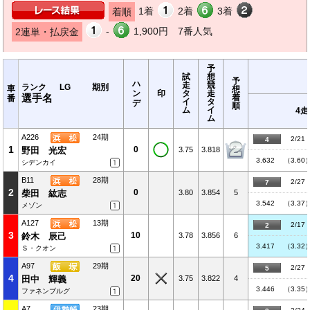
1着
2着
3着
着順
-
1,900円 7番人気
2連単・払戻金
予
試
想
予
ハ
走
競
ランク
LG
期別
車
想
ン
印
タ
走
選手名
着
番
イ
タ
デ
順
ム
イ
4走
ム
A226
24期
2/21
4
1
0
野田 光宏
3.75
3.818
3.632
（3.60
シデンカイ
B11
28期
2/27
7
2
0
柴田 紘志
3.80
3.854
5
3.542
（3.37
メゾン
A127
13期
2/17
2
3
10
鈴木 辰己
3.78
3.856
6
3.417
（3.32
Ｓ・クオン
A97
29期
2/27
5
4
20
田中 輝義
3.75
3.822
4
3.446
（3.35
ファネンブルグ
A7
23期