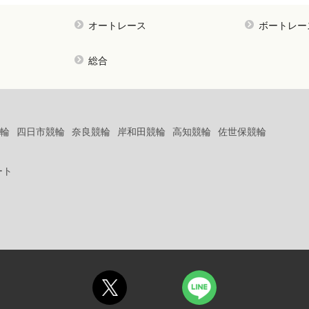
オートレース
ボートレー
総合
輪
四日市競輪
奈良競輪
岸和田競輪
高知競輪
佐世保競輪
ート