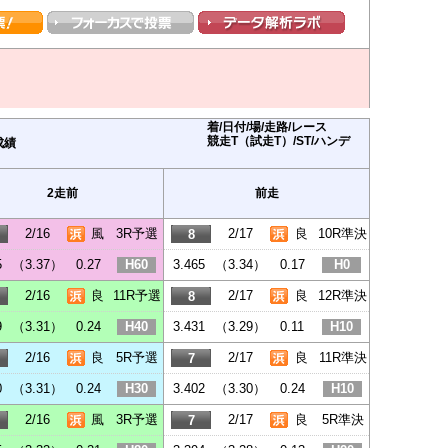
着/日付/場/走路/レース
競走T（試走T）/ST/ハンデ
成績
2走前
前走
2/16
風
3R予選
2/17
良
10R準決
8
5
（3.37）
0.27
H60
3.465
（3.34）
0.17
H0
2/16
良
11R予選
2/17
良
12R準決
8
9
（3.31）
0.24
H40
3.431
（3.29）
0.11
H10
2/16
良
5R予選
2/17
良
11R準決
7
0
（3.31）
0.24
H30
3.402
（3.30）
0.24
H10
2/16
風
3R予選
2/17
良
5R準決
7