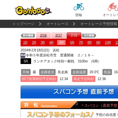
競輪
オートレ
トップページ
オートレース
オートレース予想情報
2/16
2/17
2/18
1R
2R
3R
4R
5R
6R
7R
8R
9R
10R
1
2024年2月18日(日) 浜松
令和５年度浜松市営 普通開催 ２／１６～
5R
ランチアタック特別一般戦 3100m （6周）
天候
曇
走路状況
良走路
走路温度
20.0℃
気温
16
BET投票締切予定時刻
12:34
発走予定時刻
12:36
スパコン（直前予想
予想の自信度