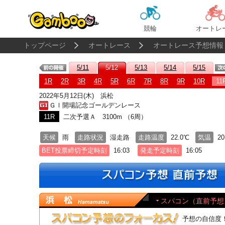
競輪
オートレ
トップページ
オートレース
オートレース予想情報
5/11
5/12
5/13
5/14
5/15
1R
2R
3R
4R
5R
6R
7R
8R
9R
10R
11
2022年5月12日(木) 浜松
ＧⅠ開場記念ゴールデンレース
11R
二次予選Ａ 3100m （6周）
天候
雨
走路状況
湿走路
走路温度
22.0℃
気温
20
BET投票締切予定時刻
16:03
発走予定時刻
16:05
スパコン（直前予想
予想の自信度