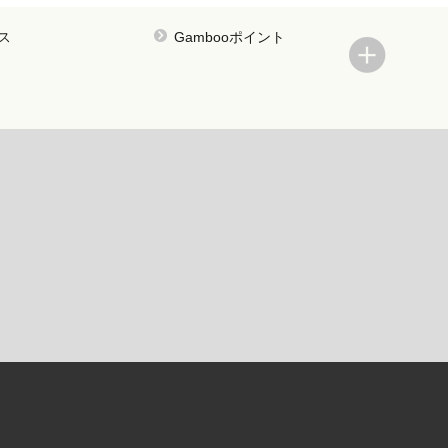
ス
Gambooポイント