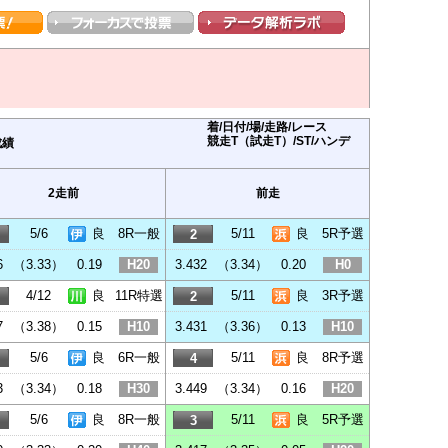
着/日付/場/走路/レース
競走T（試走T）/ST/ハンデ
成績
2走前
前走
5/6
良
8R一般
5/11
良
5R予選
2
6
（3.33）
0.19
H20
3.432
（3.34）
0.20
H0
4/12
良
11R特選
5/11
良
3R予選
2
7
（3.38）
0.15
H10
3.431
（3.36）
0.13
H10
5/6
良
6R一般
5/11
良
8R予選
4
3
（3.34）
0.18
H30
3.449
（3.34）
0.16
H20
5/6
良
8R一般
5/11
良
5R予選
3