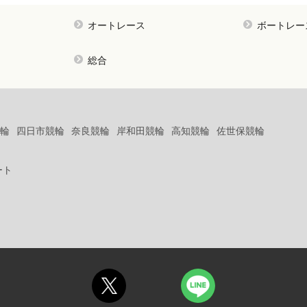
オートレース
ボートレー
総合
輪
四日市競輪
奈良競輪
岸和田競輪
高知競輪
佐世保競輪
ート