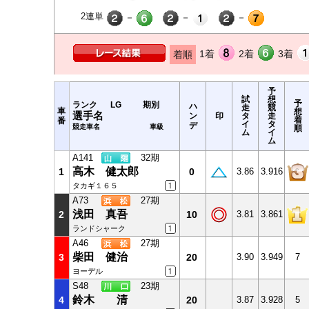
2連単
－
－
－
1着
2着
3着
着順
予
試
想
予
ランク
LG
期別
ハ
走
競
車
想
選手名
ン
印
タ
走
着
番
イ
タ
デ
競走車名
車級
順
ム
イ
ム
A141
32期
高木 健太郎
1
0
3.86
3.916
タカギ１６５
A73
27期
浅田 真吾
2
10
3.81
3.861
ランドシャーク
A46
27期
柴田 健治
3
20
3.90
3.949
7
ヨーデル
S48
23期
鈴木 清
4
20
3.87
3.928
5