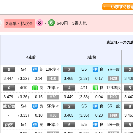
-
640円 3番人気
2連単・払戻金
直近4レースの
4走前
3走前
5/4
良
10R準々
5/5
良
7R一般
8
2
2
3.447
（3.32）
0.14
H10
3.468
（3.37）
0.17
H20
3.43
4/10
良
7R準々
4/11
良
12R準決
6
4
5
3.479
（3.36）
0.15
H30
3.449
（3.33）
0.04
H20
3.44
5/4
良
5R準々
5/5
良
5R一般
戒
反妨
2
8
-
（3.33）
0.10
H30
3.465
（3.35）
0.20
H40
3.46
5/4
良
9R準々
5/5
良
8R一般
内突
6
5