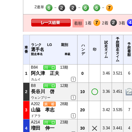
2連単
－
－
－
1着
2着
3着
着順
予
試
想
予
ランク
LG
期別
ハ
走
競
車
想
選手名
ン
印
タ
走
着
番
イ
タ
デ
競走車名
車級
順
ム
イ
ム
B84
13期
阿久津 正夫
1
0
3.46
3.521
6
カムイ
B8
12期
長谷川 啓
2
10
3.36
3.451
ウェンブリー
A202
28期
山脇 孝志
3
20
3.42
3.535
7
ドアラ
A214
23期
増田 伸一
4
30
3.34
3.441
4