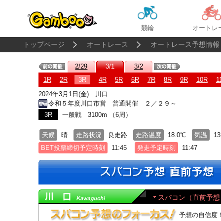
競輪
オートレ
トップページ
オートレース
オートレース予想情報
2/29
3/1
3/2
1R
2R
3R
4R
5R
6R
7R
8R
9R
10R
1
2024年3月1日(金) 川口
令和５年度川口市営 普通開催 ２／２９～
3R
一般戦 3100m （6周）
天候
晴
走路状況
良走路
走路温度
18.0℃
気温
13
BET投票締切予定時刻
11:45
発走予定時刻
11:47
スパコン（直前予想
予想の自信度