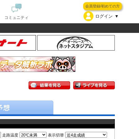
会員登録/初めての方
ログイン
コミュニティ
走路温度
表示切替