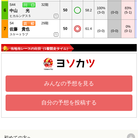
S44
32期
100%
83%
6
50
中山 光
58.2
(3-0)
(0-0)
(5-1)
ヒカルンデス５
S4
29期
0%
7
50
佐藤 貴也
61.4
(0-0)
(0-0)
(0-1)
スケートラブ
当地当レースの出目（1着競走タイム）
みんなの予想を見る
自分の予想を投稿する
初めての方へ