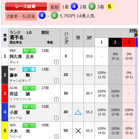
1着
2着
3着
着順
-
5,750円 14番人気
2連単・払戻金
対戦
ランク
LG
期別
ハ
勝
車
選手名
ン
印
SP
番
デ
1
2
3
競走車名
車級
B84
13期
0%
0%
1
0
阿久津 正夫
33.6
-
(0-1)
(0-6)
カムイ
B67
13期
100%
0%
2
20
藤本 剛
36.7
-
(1-0)
(0-1)
チャンピオンＴ
A136
27期
100%
100%
3
30
田辺 誠
49.7
-
(6-0)
(1-0)
リフザファンク
A92
31期
100%
100%
100%
4
40
小原 望
55.2
(2-0)
(2-0)
(4-0)
ストーム
A20
28期
100%
100%
83%
5
50
大木 光
55.3
(4-0)
(1-0)
(5-1)
ウミヘビ