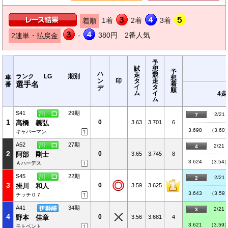
1着
2着
3着
着順
-
380円 2番人気
2連単・払戻金
予
試
想
予
ハ
走
競
ランク
LG
期別
車
想
ン
印
タ
走
選手名
着
番
イ
タ
デ
順
ム
イ
4走
ム
S41
29期
2/21
7
1
0
高橋 義弘
3.63
3.701
6
3.698
（3.60
キャバーマン
A52
27期
2/21
4
2
0
阿部 剛士
3.65
3.745
8
3.624
（3.54
Ａハーデス
S45
22期
2/21
2
3
0
掛川 和人
3.59
3.625
3.643
（3.59
チッチ０７
A41
34期
2/21
3
4
0
野本 佳章
3.56
3.681
4
3.621
（3.59
モトベント