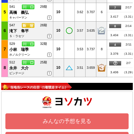
S41
29期
2/17
7
5
10
高橋 義弘
3.62
3.707
6
3.417
（3.31
キャバーマン
S47
28期
2/14
8
6
10
滝下 隼平
3.57
3.635
3.404
（3.31
Ｓ・ラセツ
S29
32期
2/11
4
7
10
小林 瑞季
3.53
3.737
8
3.376
（3.31
ホノルクリーン
S12
25期
⑦
2/7
8
10
永井 大介
3.51
3.659
3.406
（3.29
ビンテージ
当地当レースの出目（1着競走タイム）
みんなの予想を見る