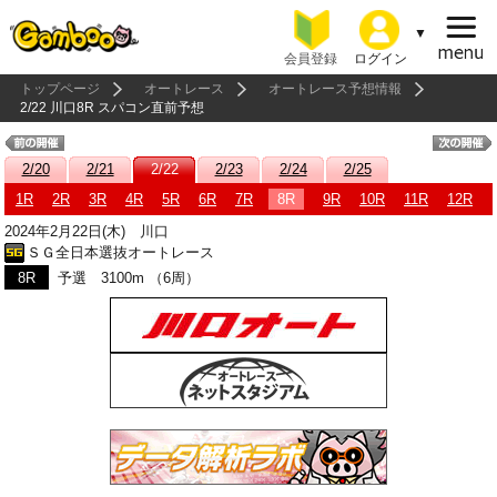
会員登録
ログイン
トップページ
オートレース
オートレース予想情報
2/22 川口8R スパコン直前予想
2/20
2/21
2/22
2/23
2/24
2/25
1R
2R
3R
4R
5R
6R
7R
8R
9R
10R
11R
12R
2024年2月22日(木) 川口
ＳＧ全日本選抜オートレース
8R
予選 3100m （6周）