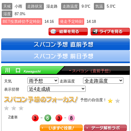
天候
小雨
走路状況
湿走路
走路温度
9.0℃
気温
5.0℃
湿度
87.0%
BET投票締切予定時刻
14:16
発走予定時刻
14:18
スパコン（直前予想）
天気
走路温度
表示切替
予想の自信度！
2連単
－
－