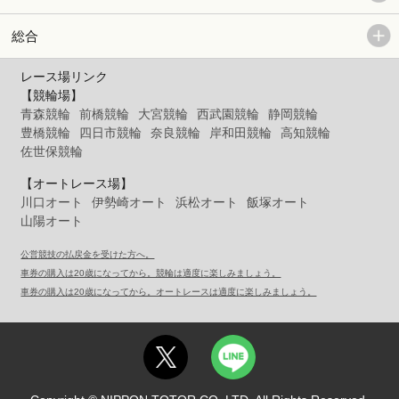
総合
レース場リンク
【競輪場】
青森競輪
前橋競輪
大宮競輪
西武園競輪
静岡競輪
豊橋競輪
四日市競輪
奈良競輪
岸和田競輪
高知競輪
佐世保競輪
【オートレース場】
川口オート
伊勢崎オート
浜松オート
飯塚オート
山陽オート
公営競技の払戻金を受けた方へ。
車券の購入は20歳になってから。競輪は適度に楽しみましょう。
車券の購入は20歳になってから。オートレースは適度に楽しみましょう。