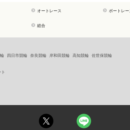
オートレース
ボートレー
総合
輪
四日市競輪
奈良競輪
岸和田競輪
高知競輪
佐世保競輪
ート