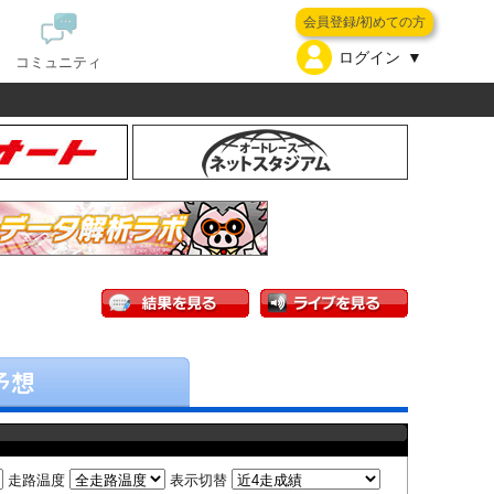
会員登録/初めての方
ログイン
コミュニティ
走路温度
表示切替