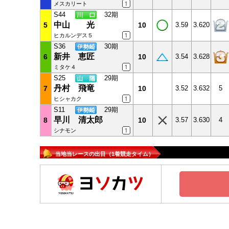
メスカリート
S44
32期
中山 光
5
10
3.59
3.620
ヒカルンデス５
S36
30期
新井 恵匠
6
10
3.54
3.628
ミタケ４
S25
29期
丹村 飛竜
7
10
3.52
3.632
5
ヒシャカク
S11
29期
早川 清太郎
8
10
3.57
3.630
4
シナモン
当地当レースの出目（1着競走タイム）