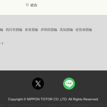
総合
輪
四日市競輪
奈良競輪
岸和田競輪
高知競輪
佐世保競輪
ート
Copyright © NIPPON TOTOR CO.,LTD. All Rights Reserved.
imited >> Ground Floor Redwood House, Brotherswood Court, Almondsbury Business Park, Bristol