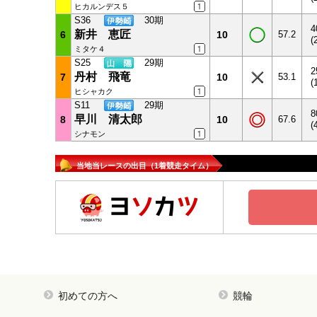
ヒカルンデス５
S36
30期
4
新井 恵匠
6
10
57.2
(
ミタケ４
S25
29期
2
丹村 飛竜
7
10
53.1
(
ヒシャカク
S11
29期
8
早川 清太郎
8
10
67.6
(
シナモン
当地当レースの出目（1着競走タイム）
初めての方へ
競輪