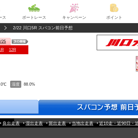
ース
ボートレース
キャンペーン
ポイント
2/22 川口5R スパコン前日予想
2/25
1R
12R
.0℃
湿度
88.0%
良出走表
湿出走表
斑出走表
当地出走表
近10走・近90日・近