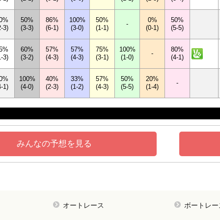
0%
50%
86%
100%
50%
0%
50%
-
2-3)
(3-3)
(6-1)
(3-0)
(1-1)
(0-1)
(5-5)
5%
60%
57%
57%
75%
100%
80%
-
1-3)
(3-2)
(4-3)
(4-3)
(3-1)
(1-0)
(4-1)
0%
100%
40%
33%
57%
50%
20%
-
4-1)
(4-0)
(2-3)
(1-2)
(4-3)
(5-5)
(1-4)
みんなの予想を見る
オートレース
ボートレー