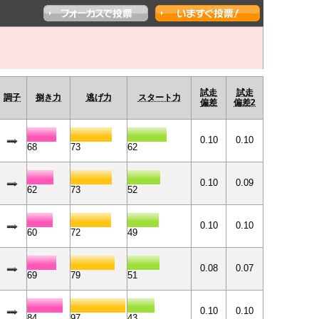
試走
試走
調子
捌き力
逃げ力
スタート力
偏差
偏差2
0.10
0.10
68
73
62
0.10
0.09
62
73
52
0.10
0.10
60
72
49
0.08
0.07
69
79
51
0.10
0.10
84
97
43