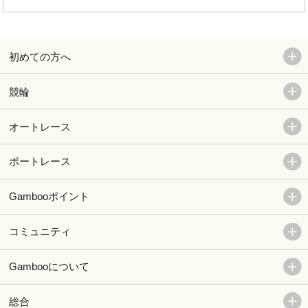
初めての方へ
競輪
オートレース
ボートレース
Gambooポイント
コミュニティ
Gambooについて
総合