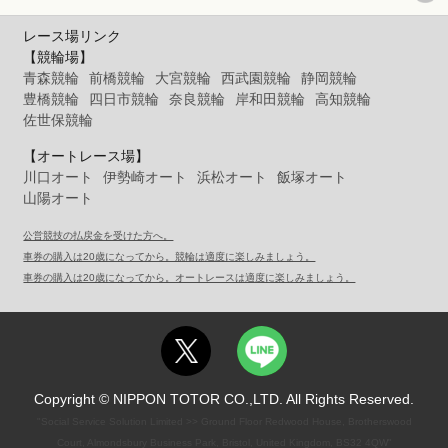
レース場リンク
【競輪場】
青森競輪
前橋競輪
大宮競輪
西武園競輪
静岡競輪
豊橋競輪
四日市競輪
奈良競輪
岸和田競輪
高知競輪
佐世保競輪
【オートレース場】
川口オート
伊勢崎オート
浜松オート
飯塚オート
山陽オート
公営競技の払戻金を受けた方へ。
車券の購入は20歳になってから。競輪は適度に楽しみましょう。
車券の購入は20歳になってから。オートレースは適度に楽しみましょう。
Copyright © NIPPON TOTOR CO.,LTD. All Rights Reserved.
"Social Service Solution Limited >> Ground Floor Redwood House, Brotherswood
Court, Almondsbury Business Park, Bristol, United Kingdom, BS32 4QW"