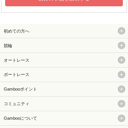
初めての方へ
競輪
オートレース
ボートレース
Gambooポイント
コミュニティ
Gambooについて