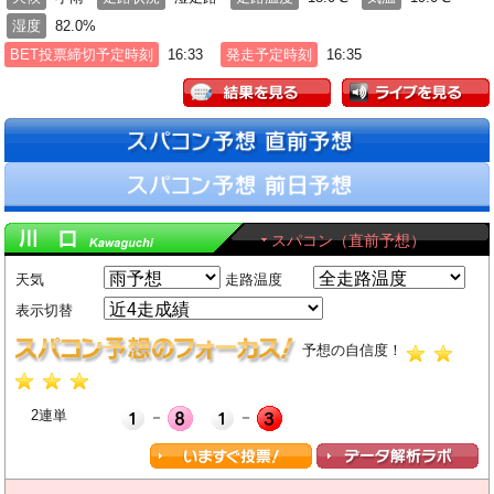
湿度
82.0%
BET投票締切予定時刻
16:33
発走予定時刻
16:35
スパコン（直前予想）
天気
走路温度
表示切替
予想の自信度！
2連単
－
－